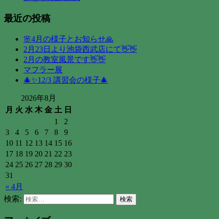
最近の投稿
🌸4月の様子とお知らせ🙏
2月23日より池袋西武店にて👋👋
2月の教室風景です👋👋
マフラー展
🎄✨12/3 講習会の様子🎄
2026年8月
月
火
水
木
金
土
日
1
2
3
4
5
6
7
8
9
10
11
12
13
14
15
16
17
18
19
20
21
22
23
24
25
26
27
28
29
30
31
« 4月
検索: