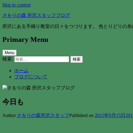
Skip to content
さをりの森 所沢スタッフブログ
所沢にある手織り教室の日々をつづります。 色とりどりの糸
Primary Menu
Menu
検索:
ホーム
ブログについて
今日も
Author
さをりの森所沢スタッフ
Published on
2015年9月15日
20