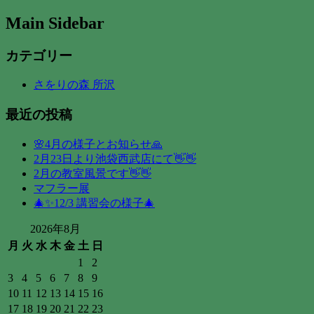
Main Sidebar
カテゴリー
さをりの森 所沢
最近の投稿
🌸4月の様子とお知らせ🙏
2月23日より池袋西武店にて👋👋
2月の教室風景です👋👋
マフラー展
🎄✨12/3 講習会の様子🎄
2026年8月
月
火
水
木
金
土
日
1
2
3
4
5
6
7
8
9
10
11
12
13
14
15
16
17
18
19
20
21
22
23