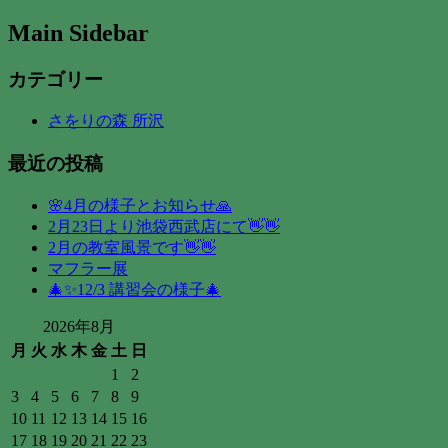
Main Sidebar
カテゴリー
さをりの森 所沢
最近の投稿
🌸4月の様子とお知らせ🙏
2月23日より池袋西武店にて👋👋
2月の教室風景です👋👋
マフラー展
🎄✨12/3 講習会の様子🎄
2026年8月
月
火
水
木
金
土
日
1
2
3
4
5
6
7
8
9
10
11
12
13
14
15
16
17
18
19
20
21
22
23