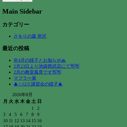
Main Sidebar
カテゴリー
さをりの森 所沢
最近の投稿
🌸4月の様子とお知らせ🙏
2月23日より池袋西武店にて👋👋
2月の教室風景です👋👋
マフラー展
🎄✨12/3 講習会の様子🎄
2026年8月
月
火
水
木
金
土
日
1
2
3
4
5
6
7
8
9
10
11
12
13
14
15
16
17
18
19
20
21
22
23