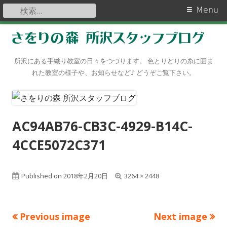
検
Primary
Menu
索:
Menu
Skip
to
content
所沢にある手織り教室の日々をつづります。 色とりどりの糸に囲ま
れた教室の様子や、お知らせなど♪ どうぞご覧下さい。
AC94AB76-CB3C-4929-B14C-
4CCE5072C371
Published on
2018年2月20日
F
3264 × 2448
u
l
Previous image
Next image