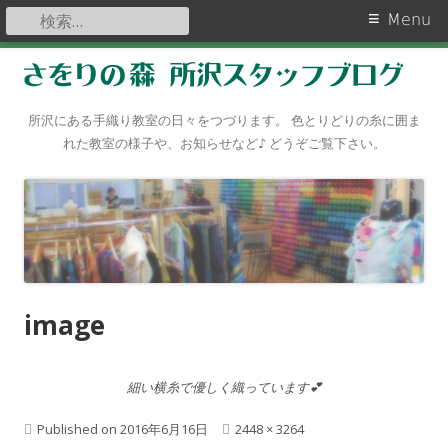
検
Primary
Menu
索:
Menu
Skip
to
content
所沢にある手織り教室の日々をつづります。 色とりどりの糸に囲ま
れた教室の様子や、お知らせなど♪ どうぞご覧下さい。
image
細い横糸で優しく織っています💕
Published on
2016年6月16日
F
2448 × 3264