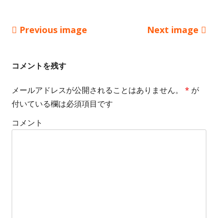
u
l
Previous image
Next image
l
s
コメントを残す
i
メールアドレスが公開されることはありません。
*
が
z
付いている欄は必須項目です
e
コメント