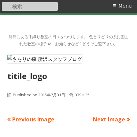
検
Primary
Menu
索:
Menu
Skip
to
content
所沢にある手織り教室の日々をつづります。 色とりどりの糸に囲ま
れた教室の様子や、お知らせなど♪ どうぞご覧下さい。
titile_logo
Published on
2015年7月31日
F
379 × 35
u
l
Previous image
Next image
l