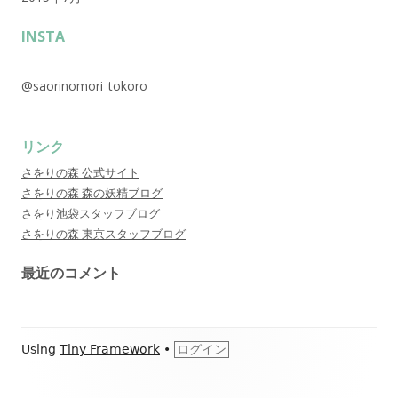
INSTA
@saorinomori_tokoro
リンク
さをりの森 公式サイト
さをりの森 森の妖精ブログ
さをり池袋スタッフブログ
さをりの森 東京スタッフブログ
最近のコメント
Footer
Using
Tiny Framework
•
ログイン
Content