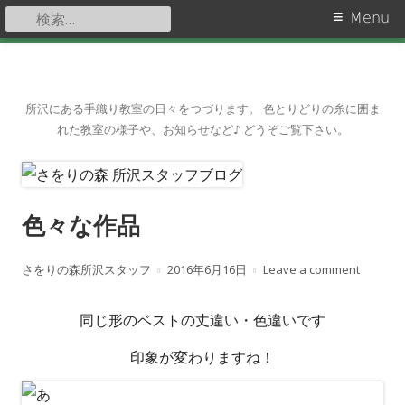
検
Primary
Menu
索:
Menu
Skip
to
content
所沢にある手織り教室の日々をつづります。 色とりどりの糸に囲ま
れた教室の様子や、お知らせなど♪ どうぞご覧下さい。
色々な作品
A
さをりの森所沢スタッフ
P
2016年6月16日
Leave a comment
u
u
同じ形のベストの丈違い・色違いです
t
b
印象が変わりますね！
h
l
o
i