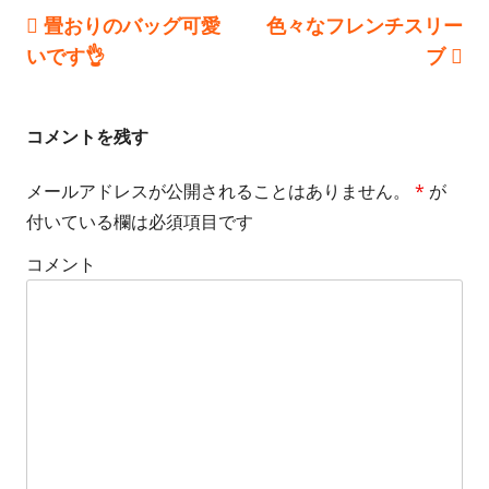
Previous
畳おりのバッグ可愛
Next
色々なフレンチスリー
投
l
h
いです👌
article:
article:
ブ
i
o
稿
s
r
ナ
コメントを残す
h
ビ
e
メールアドレスが公開されることはありません。
*
が
ゲ
付いている欄は必須項目です
d
ー
o
コメント
n
シ
ョ
ン