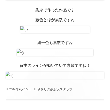
r
s
染糸で作った作品です
h
藤色と緑が素敵ですね
e
d
紺一色も素敵ですね
o
n
背中のラインが効いていて素敵ですね！
P
2016年6月16日
A
さをりの森所沢スタッフ
u
u
b
t